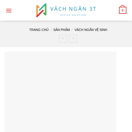
Skip
to
0
content
TRANG CHỦ
/
SẢN PHẨM
/
VÁCH NGĂN VỆ SINH