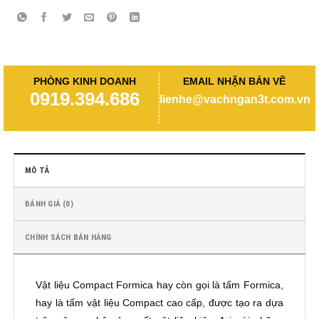
PHÒNG KINH DOANH
EMAIL NHẬN BẢN VẼ
0919.394.686
lienhe@vachngan3t.com.vn
MÔ TẢ
ĐÁNH GIÁ (0)
CHÍNH SÁCH BÁN HÀNG
Vật liệu Compact Formica hay còn gọi là tấm Formica,
hay là tấm vật liệu Compact cao cấp, được tạo ra dựa