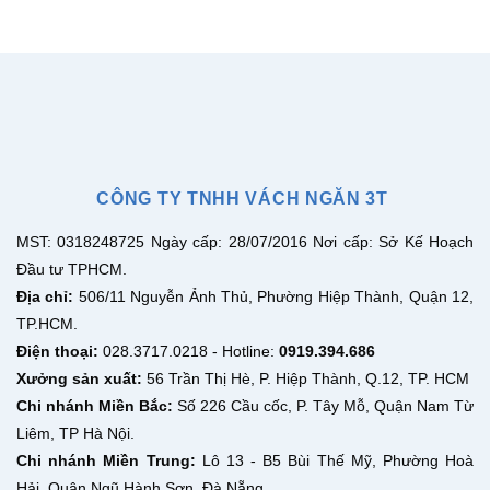
CÔNG TY TNHH VÁCH NGĂN 3T
MST: 0318248725 Ngày cấp: 28/07/2016 Nơi cấp: Sở Kế Hoạch
Đầu tư TPHCM.
Địa chỉ:
506/11 Nguyễn Ảnh Thủ, Phường Hiệp Thành, Quận 12,
TP.HCM.
Điện thoại:
028.3717.0218 - Hotline:
0919.394.686
Xưởng sản xuất:
56 Trần Thị Hè, P. Hiệp Thành, Q.12, TP. HCM
Chi nhánh Miền Bắc:
Số 226 Cầu cốc, P. Tây Mỗ, Quận Nam Từ
Liêm, TP Hà Nội.
Chi nhánh Miền Trung:
Lô 13 - B5 Bùi Thế Mỹ, Phường Hoà
Hải, Quận Ngũ Hành Sơn, Đà Nẵng