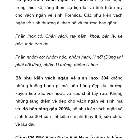
trong thiết kế, tăng thêm sự tiện lợi và tính thẩm mỹ
cho vách ngăn vệ sinh Formica. Các phụ kiện vách
ngăn vệ sinh thường đi theo bộ và thường bao gồm:
Phần Inox có:
Chân vách, tay nắm, khóa, bản lề, ke
góc, móc treo áo
.
Phần nhôm có:
Nhôm nóc, nhôm hèm, H nối (Dùng khi
phải nối tấm), nhôm U tường, nhôm U bọc.
Bộ phụ kiện vách ngăn vệ sinh Inox 304
không
những không hoen gỉ mà luôn bóng đẹp dù thường
xuyên tiếp xúc với nước và các chất tẩy rửa. Không
những tăng thêm vẻ đẹp cho vách ngăn vệ sinh mà
với
độ bền tăng gấp 200%,
bộ phụ kiện vách ngăn vệ
sinh Inox 304 còn tiết kiệm chi phí thay thế, sửa chữa
về lâu dài.
Công CP XNK Vách Ngăn Việt Nam là công ty hàng