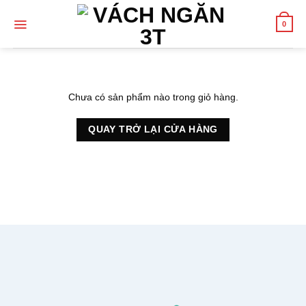
Skip
to
0
content
Chưa có sản phẩm nào trong giỏ hàng.
QUAY TRỞ LẠI CỬA HÀNG